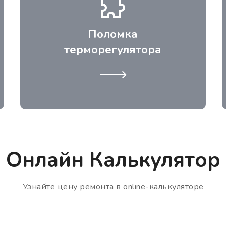
большенстве хододильников
представляет датчик. Обычно замену
Поломка
можно произвести на заказе. В
терморегулятора
сложных случаях мастер закажет ее в
сервисном центре.
Онлайн Калькулятор
Узнайте цену ремонта в online-калькуляторе