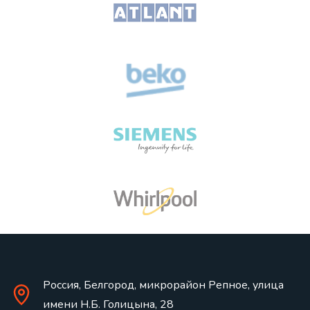
Россия, Белгород, микрорайон Репное, улица
имени Н.Б. Голицына, 28